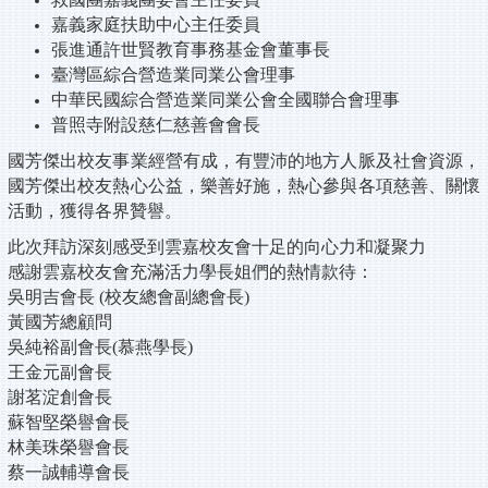
嘉義家庭扶助中心主任委員
張進通許世賢教育事務基金會董事長
臺灣區綜合營造業同業公會理事
中華民國綜合營造業同業公會全國聯合會理事
普照寺附設慈仁慈善會會長
國芳傑出校友事業經營有成，有豐沛的地方人脈及社會資源，
國芳傑出校友熱心公益，樂善好施，熱心參與各項慈善、關懷
活動，獲得各界贊譽。
此次拜訪深刻感受到雲嘉校友會十足的向心力和凝聚力
感謝雲嘉校友會充滿活力學長姐們的熱情款待：
吳明吉會長 (校友總會副總會長)
黃國芳總顧問
吳純裕副會長(慕燕學長)
王金元副會長
謝茗淀創會長
蘇智堅榮譽會長
林美珠榮譽會長
蔡一誠輔導會長