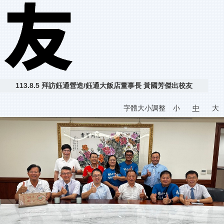
113.8.5 拜訪鈺通營造/鈺通大飯店董事長 黃國芳傑出校友
字體大小調整
小
中
大