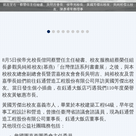
前左至右：蔡豐任主任秘書、吳明吉會長、侯帝光校長、黃國芳傑出校友、吳純裕傑出校
友、陳彥甫常務理事
8月5日侯帝光校長偕同蔡豐任主任秘書、校友服務組蔡榮任組
長參觀吳純裕校友(慕燕)「台灣俚語系列書畫展」之後，與本
校校友總會副總會長暨雲嘉校友會會長吳明吉、純裕校友及雲
嘉學長姐們前往鈺通營造工程股份有限公司拜訪黃國芳傑出校
友。當日發生個小插曲，在鈺通大飯店巧遇我們110年度榮譽
校友黃敏惠市長。
黃國芳傑出校友嘉義市人，畢業於本校建築工程64級，早年從
事工程設計和營造，曾擔任臺灣省諮議會諮議員，現為鈺通營
造工程股份有限公司董事長、鈺通大飯店董事長。
其他現任公益社團職務包括：
救國團嘉義團委會主任委員