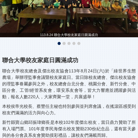
113.8.24 聯合大學校友家庭日圓滿成功
聯合大學校友家庭日圓滿成功
聯合大學校友總會及傑出校友協會113年8月24日(六)於「綠世界生態
農場」舉辦理監事會議暨校友家庭日。當日除校友總會、傑出校友協會
的理監事眷屬參與之外，校友總會台北分會、桃園分會、新竹分會、中
區分會、工管/經管系友會，環安系友會等，皆大力響應並踴躍參與活
動，報名人數220人，大家齊聚一堂，共襄盛舉！
本校侯帝光校長、蔡豐任主秘也特別參與並列席會議，在搖滾區感受到
校友們滿滿的活力與向心力。
新竹縣寶山鄉邱振瑋鄉長是本校102年度傑出校友，當日鼎力贊助了所
有入場門票。101年度李民海傑出校友贊助230份紀念品，還有當天參
與的各分會及系友會贊助摸彩禮品，讓校友們滿載而歸。