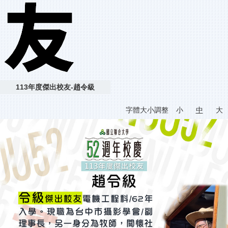
113年度傑出校友-趙令級
字體大小調整
小
中
大