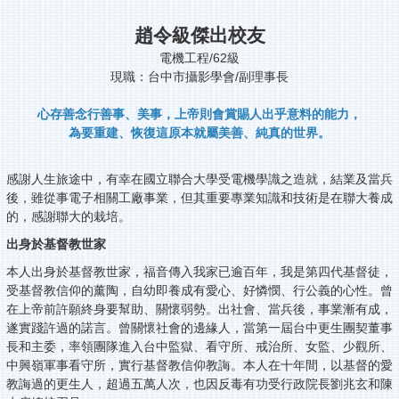
趙令級傑出校友
電機工程/62級
現職：台中市攝影學會/副理事長
心存善念行善事、美事，上帝則會賞賜人出乎意料的能力，
為要重建、恢復這原本就屬美善、純真的世界。
感謝人生旅途中，有幸在國立聯合大學受電機學識之造就，結業及當兵
後，雖從事電子相關工廠事業，但其重要專業知識和技術是在聯大養成
的，感謝聯大的栽培。
出身於基督教世家
本人出身於基督教世家，福音傳入我家已逾百年，我是第四代基督徒，
受基督教信仰的薰陶，自幼即養成有愛心、好憐憫、行公義的心性。曾
在上帝前許願終身要幫助、關懷弱勢。出社會、當兵後，事業漸有成，
遂實踐許過的諾言。曾關懷社會的邊緣人，當第一屆台中更生團契董事
長和主委，率領團隊進入台中監獄、看守所、戒治所、女監、少觀所、
中興嶺軍事看守所，實行基督教信仰教誨。本人在十年間，以基督的愛
教誨過的更生人，超過五萬人次，也因反毒有功受行政院長劉兆玄和陳