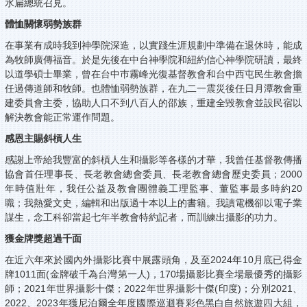
水扁總統召見。
體恤關懷弱勢族群
在事業有成時我到神學院深造，以實踐生涯規劃中準備在退休時，能成
為牧師廣傳福音。於是先後在中台神學院和紐約信心神學院研讀，最終
以道學碩士畢業，曾在台中巿霧峰光復基督教會和台中西屯民生教會擔
任過傳道師和牧師。也體恤弱勢族群，在九二一震災後任日月潭教會重
建委員會主委，協助人口不到八百人的邵族，重建全毀教會並設民宿以
解決教會能正常運作問題。
感恩主賜斜槓人生
感謝上帝給我豐富的斜槓人生和攝影等各樣的才華，我曾任基督教傳播
協會首任理事長、長老教會總會委員、長老教會總會歷史委員；2000
年時值壯年，我任公益及教會團體義工理監事、董監事最多時約20
職；我熱愛文史，編輯和出版過十本以上的書籍。我讀電機卻以電子業
謀生，念工科卻當起七年半教會特約記者，而訓練出攝影的功力。
獲金牌獎超過千面
在近六年來於國內外攝影比賽中展露頭角，及至2024年10月底已得金
牌1011面(金牌破千為台灣第一人)，170場攝影比賽全場最優秀的攝影
師；2021年世界攝影十傑；2022年世界攝影十傑(印度)；分別2021、
2022、2023年獲尼泊爾全年度國際巡迴賽彩色黑白自然旅遊四大組，