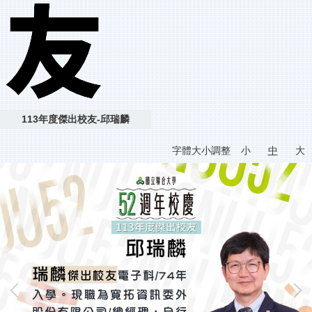
113年度傑出校友-邱瑞麟
字體大小調整
小
中
大