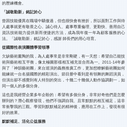
的歷練機會。
「誠敬勤新」銘記於心
曾因技能優異在職場中驕傲過，但也很快會有挫折，所以面對工作與待
人處事就更有敬畏之心。誠心待人、處事尊重倫理、更勤快、善用自己
資訊技術能力提供新而便捷的方法，成為我年復一年為顧客服務的心
法。「誠敬勤新」銘記於心，感謝 師長們的用心培育。
從國際性表演團體學習領導
欠缺藝術薰陶的我，為人處事常是非常剛硬，有一天想：希望自己能技
術與藝術相互平衡，像太極圖那樣相互補充並合而為一。2011-14年參
與了「神韻藝術團」來台巡演的義務推廣工作，更加想瞭解藝術團如何
能練就一台名揚國際的精彩演出。節目册中看到是有領舞的舞蹈演員，
但演出卻不感覺到有人特別的突出，十幾二十幾個人動作協調劃一，如
同一個人的多個分身。
這也是我經營企業多年企盼的：希望有多個分身，非常好奇他們是怎麼
辦到的？潛心觀察發現，他們不強調自我、且常默默的相互補足，這非
常衝擊我的三觀。學習到默默補足的精神後，應用在工作上，發現有很
好的效果。
默默補足、活化公益服務