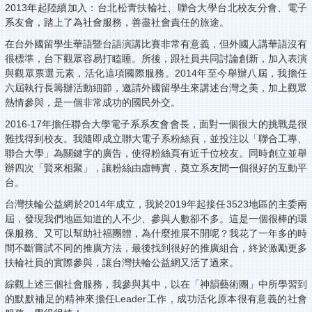
2013年起陸續加入：台北松青扶輪社、聯合大學台北校友分會、電子
系友會，踏上了為社會服務，善盡社會責任的旅途。
在台外國留學生華語暨台語演講比賽非常有意義，但外國人講華語沒有
很標準，台下觀眾容易打瞌睡。所後，跟社員共同討論創新，加入表演
與觀眾票選元素，活化這項國際服務。2014年至今舉辦八屆，我擔任
六屆執行長籌辦活動細節，邀請外國留學生來講述台灣之美，加上觀眾
熱情參與，是一個非常成功的國民外交。
2016-17年擔任聯合大學電子系系友會會長，面對一個很大的挑戰是很
難找得到校友。我隨即成立聯大電子系粉絲頁，並投注以「聯合工專、
聯合大學」為關鍵字的廣告，使得粉絲頁有近千位校友。同時創立並舉
辦四次「賢來相聚」，讓粉絲由虛轉實，奠立系友間一個很好的互動平
台。
台灣扶輪公益網於2014年成立，我於2019年起接任3523地區的主委兩
屆，發現我們地區知道的人不少、參與人數卻不多。這是一個很棒的環
保服務、又可以幫助社福團體，為什麼推展不開呢？我花了一年多的時
間不斷嘗試不同的推廣方法，最後找到很好的推廣組合，終於激勵更多
扶輪社員的實際參與，讓台灣扶輪公益網又活了過來。
綜觀上述三個社會服務，我參與其中，以在「神韻藝術團」中所學習到
的默默補足的精神來擔任Leader工作，成功活化原本很有意義的社會