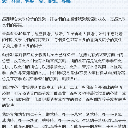
念：尊重、包容、愛、關懷、專業。
感謝聯合大學給予的殊榮，評委們的提攜使我榮獲傑出校友，更感恩學
長們的容讓。
畢業至今40年了，經歷職場、結婚、生子再進入職場，始終不忘記老
師們以及學長們的諄諄教誨，每個角色都有重要的意涵及賦予的責任，
承擔是非常重要的因子。
勤妹32歲時創立幼安教養院至今已有31年，從無到有始終秉持向上的
心態，沒有做不到僅有不願嘗試挑戰，我的座右銘是從做中學學中做，
別人可以做到的我也可以把事情做好、做對。秉持不會就問、不懂就
學，面對專業知識的不足，回到學校再進修(玄奘大學社福系)這刻骨銘
心是在求學過程中學習到的挑戰，戰勝自己。
猶記在心工業管理科要學沖床、銑床、車床，對我而言是如此的害怕、
恐懼，但沒修過這門學分就不能畢業，面對及抱持著試試看的心情，其
實也沒那麼困難，凡事經歷過有其存在的價值。面對問題接受就有解決
的辦法。
我經常和幼安同仁分享，順境時、多一份思索；逆境時、多一份勇氣；
成功時、多一份淡然；徬徨時、多一份信念。生活總是這樣你以為失去
的，可能在來的路上；你以為擁有的，可能在失去的途中，任何事情總