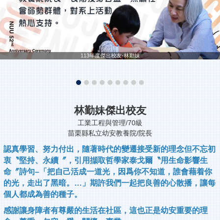
113年度傑出校友-林勤妹
林勤妹傑出校友
工業工程與管理/70級
苗栗縣私立幼安教養院/院長
認真學習、努力付出，隨著時代的變遷接受新的理念但不忘初
衷〝堅持、永續〞，引用擷取哲學家泰戈爾〝用生命影響生
命〞詩句–「把自己活成一道光，因爲你不知道，誰會藉着你
的光，走出了黑暗。…」期許我們一起把良善的心散播，讓每
個人都成為善的種子。
感謝讓身障者有尊嚴的生活在社區，這也正是幼安重要的理