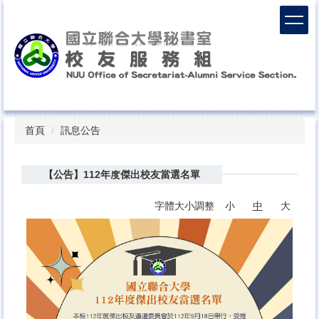
跳
到
主
要
內
容
區
Top
首頁
訊息公告
【公告】112年度傑出校友當選名單
字體大小調整
小
中
大