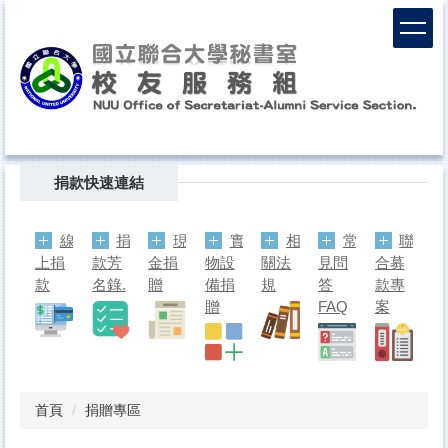
跳
到
主
要
內
容
區
Top
捐款快速連結
線
捐
現
實
相
常
聯
上捐
款芳
金捐
物設
關法
見問
合募
款
名錄.
贈
備捐
規
答
款專
贈
FAQ
案
首頁
捐贈專區