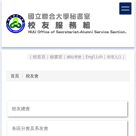
跳
到
主
要
內
容
區
Top
｜
校首頁
｜
秘書室
｜
｜
English
｜
｜
網站導覽
管理入口
首頁
校友會
校友總會
各區分會及系友會