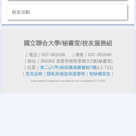
校友活動
國立聯合大學/秘書室/校友服務組
｜電話｜037-381038
｜傳真｜037-381049
｜校址｜360302 苗栗市南勢里聯大2號(秘書室)
｜位置｜
第二(八甲)校區國鼎圖書館7樓
(L1-711)
｜
意見反映
｜
隱私與個資保護聲明
｜
智財權宣告
｜
Icons made by Freepik from
www.flaticon.com
is licensed by CC 3.0 BY