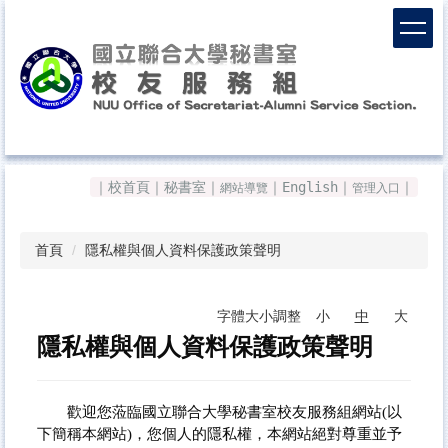
跳
到
主
要
內
容
區
Top
｜
校首頁
｜
秘書室
｜
｜
English
｜
｜
網站導覽
管理入口
首頁
隱私權與個人資料保護政策聲明
字體大小調整
小
中
大
隱私權與個人資料保護政策聲明
歡迎您蒞臨國立聯合大學秘書室校友服務組網站(以
下簡稱本網站)，您個人的隱私權，本網站絕對尊重並予