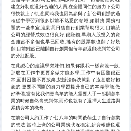
建立好制度選好合適的人員,在全體同仁的努力下公司
很快就上了軌道,同時我也因為參與了新公司創辦的過
程從中學習到很多以前不熟悉的領域,如財務.業務相
關的一些事宜,這對我日後自行創業幫助很大,目前該
公司的經營成效也很良好,很賺錢,早期入股投入的資
金雖然不多但也早已回收,擁有的股票數也翻了好幾
翻,目前雖然已離開自行創業但每年都還能收到前公司
的分紅配股
。
在此誠心的建議學弟妹們,如果你跟我一樣家境一般,
那麼在工作中更要多做才能多學,工作中有困難很正
常,面對困難不要放棄,想辦法解決就對了沒甚麼好抱
怨的,更要不間斷的努力學習提升自己的本職學能,做
好準備,當有比我們更高竿的能人需要人手一起開創事
業的時候自然會想到你,而你也就有了選擇人生道路與
累積資本的機會
。
在前公司大約工作了七.八年的時間後萌生了自行創業
的想法,當時上班的公司業務狀況穩定,薪資報酬也還