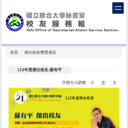
跳
到
主
要
內
容
區
Top
首頁
傑出校友獲獎感言
112年度傑出校友-蘇有平
字體大小調整
小
中
大