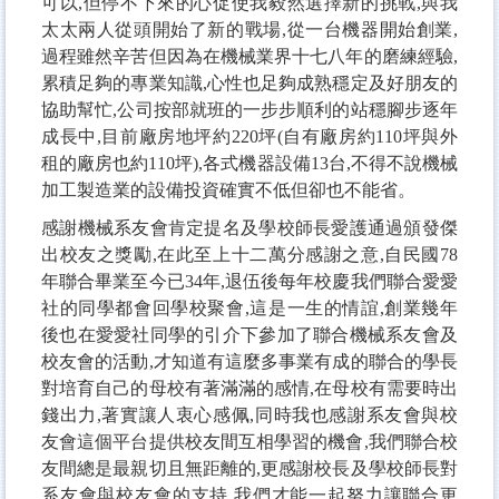
可以,但停不下來的心促使我毅然選擇新的挑戰,與我
太太兩人從頭開始了新的戰場,從一台機器開始創業,
過程雖然辛苦但因為在機械業界十七八年的磨練經驗,
累積足夠的專業知識,心性也足夠成熟穩定及好朋友的
協助幫忙,公司按部就班的一步步順利的站穩腳步逐年
成長中,目前廠房地坪約220坪(自有廠房約110坪與外
租的廠房也約110坪),各式機器設備13台,不得不說機械
加工製造業的設備投資確實不低但卻也不能省
。
感謝機械系友會肯定提名及學校師長愛護通過頒發傑
出校友之獎勵,在此至上十二萬分感謝之意,自民國78
年聯合畢業至今已34年,退伍後每年校慶我們聯合愛愛
社的同學都會回學校聚會,這是一生的情誼,創業幾年
後也在愛愛社同學的引介下參加了聯合機械系友會及
校友會的活動,才知道有這麼多事業有成的聯合的學長
對培育自己的母校有著滿滿的感情,在母校有需要時出
錢出力,著實讓人衷心感佩,同時我也感謝系友會與校
友會這個平台提供校友間互相學習的機會,我們聯合校
友間總是最親切且無距離的,更感謝校長及學校師長對
系友會與校友會的支持,我們才能一起努力讓聯合更