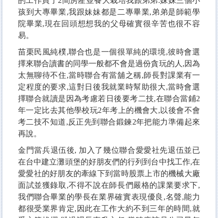
的工作買了2間房產並養大栽培我跟弟弟.妹妹三個小
孩到大專畢業,我跟妹妹都是二專畢業,弟弟是師範學
院畢業,現在回頭想想我的父母確實很辛苦也很不容
易。
苗栗民風純樸,聯合也是一個很單純的環境,彼時會選
擇來聯合讀書的同學一般都不會是過份貪玩的人,因為
太無聊待不住,當時聯合有當舖之稱,師長對課業有一
定程度的要求,這對日後我就業時幫助很大,當時會選
擇聯合就讀是因為考慮若日後要考二技,在聯合當鋪2
年一定比去其他學校玩2年考上的機會大,以後會不會
考二技不知道,反正先到聯合鍛鍊2年把能力準備起來
再說
。
金門當兵退伍後, 加入了幾位聯合愛愛社先退伍並已
在台中建立灘頭堡的好朋友們的行列到台中找工作,在
愛愛社的好朋友的牽線下到當時股票上市的機械大廠
面試並獲錄取,不得不說在師長們嚴格的課業要求下,
我們聯合畢業的學長在業界確實表現優良,名聲,能力
都很受業界肯定,因此在工作大約不到三年的時間,就