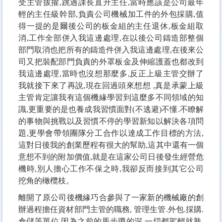
受主管拔擢,跳過課長直升主任,當時應該是公司最年
輕的主任級幹部,負責公司機械加工件的外包採購,值
得一提的是爾後公司的板金組的主任退休,板金組取
消,工作全部併入我這邊處理,在以後公司鑄造部整個
部門取消也把所有的鑄造件併入我這邊處理,在後來公
司又把裝配部門負責的外罩板金及伸縮護蓋也都改到
我這邊處理,當時也沒想那麼多,反正上級主管交辦了
我就接下來了再說,現在回過頭來想想 ,真是承蒙上級
主管肯定讓我有這個機緣學習到這麼多不同領域的知
識,更重要的是也養成我習慣面對(不逃避)不懂.不瞭解
的事物與挑戰以及習慣不停的學習新知以解決各項問
題,更學會帶領團隊分工合作以達成工作目標的方法,
這對日後我的創業歷程有很大的幫助,這其中還有一個
意想不到的附加價值,就是在這家公司日後發生經營危
機時,別人擔心工作不保之時,我卻反而接到其它公司
挖角的橄欖枝
。
離開了原公司後機緣巧合參與了一家新的機械廠的創
辦過程擔任資材部門主管的職務, 管理生管.外包.採購.
倉儲等單位,因為之前的馬步蹲的深,一切都駕輕就熟,