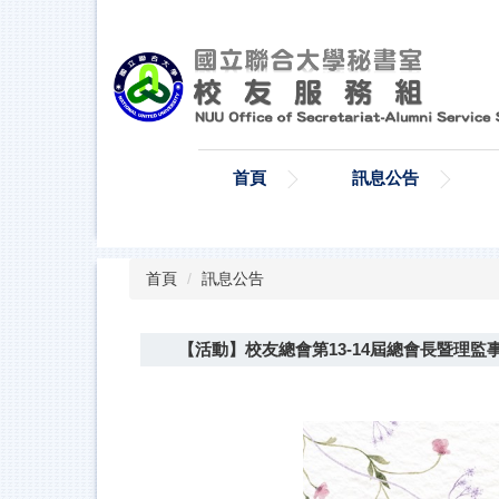
跳
到
主
要
內
容
區
首頁
訊息公告
Top
首頁
訊息公告
【活動】校友總會第13-14屆總會長暨理監事交接典