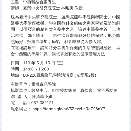
主題：中西醫結合談養生
講師：臺灣中央研究院院士 林昭庚 教授
現為臺灣中央研究院院士、羅馬尼亞科學院榮譽院士、中國
醫藥大學講座教授、聯合國教科文組織之專家學者及諮詢顧
問；以儒釋道的精神契入養生之道，論述中醫養生首「上功
治未病、邪不勝正」，未生病時即應做好預防保健，把身體
照顧好，抵抗力增加，病氣、邪氣即無從入侵人體。
在這場講座中，講師將分享養生保健的生活智慧與經驗，結
合中西醫的專業知識，讓您掌握有效的健康管理方法
日期：113 年 5 月 15 日 (三)
時間：14:00 ~ 16:00
地點：B3-228電機資訊學院演講廳 (光電系2樓)
主辦單位：電機資訊學院
協辦單位：教發中心、聯大校友總會、聯傑會、電子系友會
聯 絡 人：陳清華小姐
電 話：037-382121
報名網址：
https://forms.gle/hW5ZexzLsRgZ98nY7