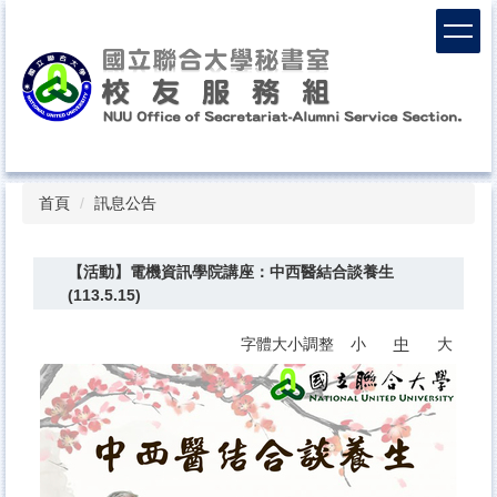
跳
到
主
要
內
容
區
Top
首頁
訊息公告
【活動】電機資訊學院講座：中西醫結合談養生
(113.5.15)
字體大小調整
小
中
大