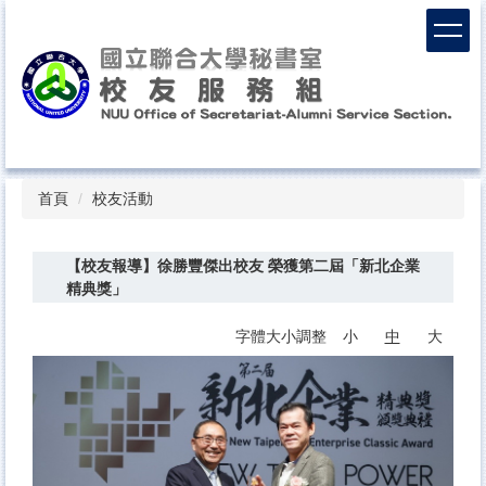
跳
到
主
要
內
容
區
Top
首頁
校友活動
【校友報導】徐勝豐傑出校友 榮獲第二屆「新北企業
精典獎」
字體大小調整
小
中
大