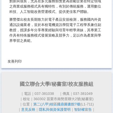
創新與成長，尤其在多元服務類獎更為鼓勵企業在特定領域
之商業或服務模式具有獨特性，有別於傳統服務，運用數位
科技、人工智能改善營運模式、提供更佳客戶體驗。
勝豐傑出校友長期致力於電子產品安規檢測，服務國內外資
通訊設備業者，並於本校電機資訊學院電子工程學系兼任副
教授，授課多年分享專業經驗與培育年輕學弟妹，其專業工
作具有特殊服務模式發展策略及競爭力，足以作為產業與學
界學習之典範。
友善列印
國立聯合大學/秘書室/校友服務組
｜電話｜037-381038
｜傳真｜037-381049
｜校址｜360302 苗栗市南勢里聯大2號(秘書室)
｜位置｜
第二(八甲)校區國鼎圖書館7樓
(L1-711)
｜
意見反映
｜
隱私與個資保護聲明
｜
智財權宣告
｜