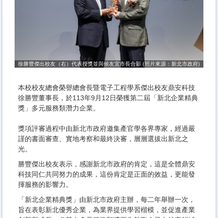
府)
徐勝豐傑出校友（右）代表授獎並與侯友宜市長合影 (照片來源：新北市政府)
徐
本校校友總會榮譽總會長暨電子工程學系傑出校友鼎安科技
徐勝豐董事長，於113年9月12日榮獲第二屆「新北企業精典
獎」多元服務類潛力企業。
獎項評審過程中由新北市政府邀集產官學各界專家，經過嚴
謹的書面審查、實地考察和最終決審，層層選拔出新北之
光。
勝豐傑出校友表示，感謝新北市政府的肯定，這是全體鼎安
科技同仁共同努力的成果，這份肯定是正面的效益，更能發
揮服務的影響力。
「新北企業精典獎」由新北市政府主辦，每二年舉辦一次，
旨在表彰新北優秀企業，為業界提供學習楷模，並促進產業